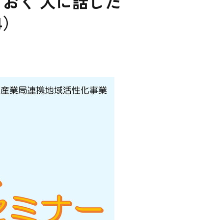
おく 人に話した
4）